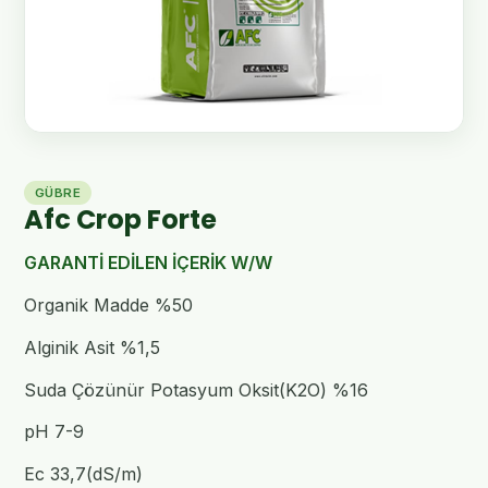
GÜBRE
Afc Crop Forte
GARANTİ EDİLEN İÇERİK W/W
Organik Madde %50
Alginik Asit %1,5
Suda Çözünür Potasyum Oksit(K2O) %16
pH 7-9
Ec 33,7(dS/m)