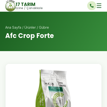
17 TARIM
☰
Ezine / Çanakkale
Ana Sayfa
/
Ürünler
/ Gübre
Afc Crop Forte