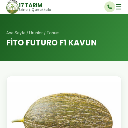
17 TARIM
☰
Ezine / Çanakkale
Ana Sayfa
/
Ürünler
/ Tohum
FİTO FUTURO F1 KAVUN