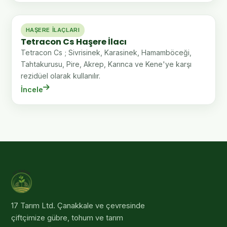
HAŞERE İLAÇLARI
Tetracon Cs Haşere İlacı
Tetracon Cs ; Sivrisinek, Karasinek, Hamamböceği,
Tahtakurusu, Pire, Akrep, Karınca ve Kene'ye karşı
rezidüel olarak kullanılır.
İncele
17 Tarım Ltd
. Çanakkale ve çevresinde
çiftçimize gübre, tohum ve tarım