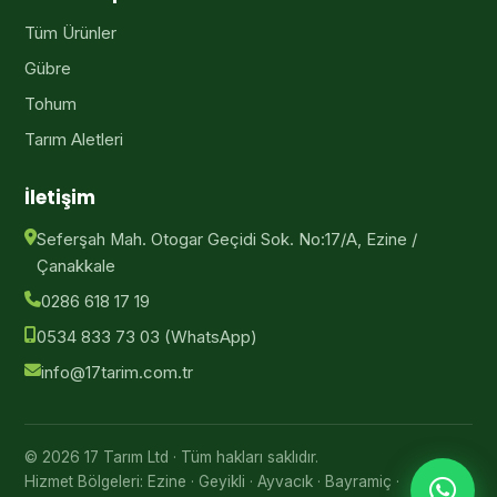
Tüm Ürünler
Gübre
Tohum
Tarım Aletleri
İletişim
Seferşah Mah. Otogar Geçidi Sok. No:17/A, Ezine /
Çanakkale
0286 618 17 19
0534 833 73 03
(WhatsApp)
info@17tarim.com.tr
© 2026
17 Tarım Ltd
· Tüm hakları saklıdır.
Hizmet Bölgeleri:
Ezine · Geyikli · Ayvacık · Bayramiç ·