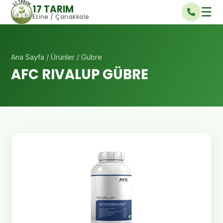
17 TARIM
☰
Ezine / Çanakkale
Ana Sayfa
/
Ürünler
/ Gübre
AFC RIVALUP GÜBRE