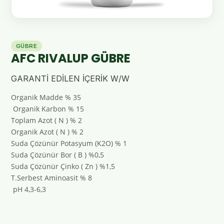
GÜBRE
AFC RIVALUP GÜBRE
GARANTİ EDİLEN İÇERİK W/W
Organik Madde % 35
Organik Karbon % 15
Toplam Azot ( N ) % 2
Organik Azot ( N ) % 2
Suda Çözünür Potasyum (K2O) % 1
Suda Çözünür Bor ( B ) %0,5
Suda Çözünür Çinko ( Zn ) %1,5
T.Serbest Aminoasit % 8
pH 4,3-6,3