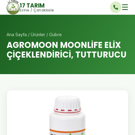
17 TARIM
☰
Ezine / Çanakkale
Ana Sayfa
/
Ürünler
/ Gübre
AGROMOON MOONLİFE ELİX
ÇİÇEKLENDİRİCİ, TUTTURUCU